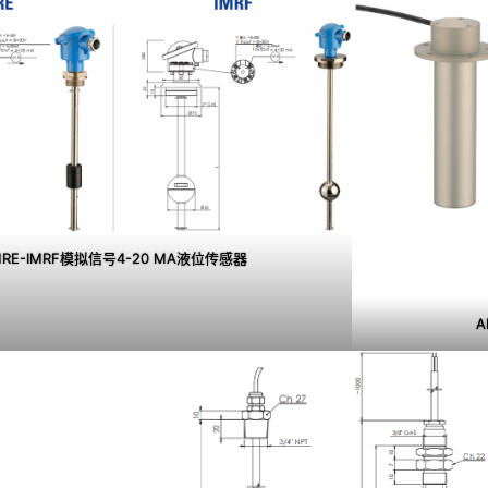
MRE-IMRF模拟信号4-20 MA液位传感器