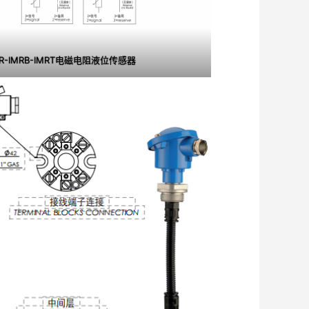
MR-IMRB-IMRT电磁电阻液位传感器