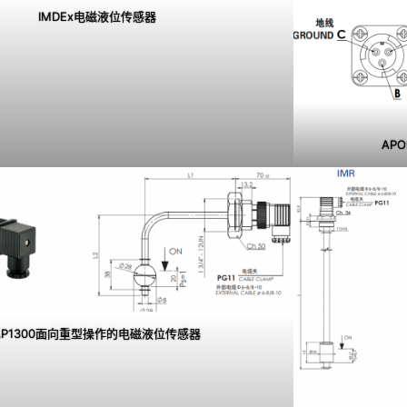
IMDEx电磁液位传感器
AP
AP1300面向重型操作的电磁液位传感器