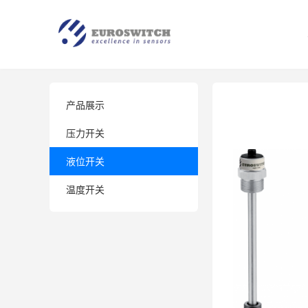
产品展示
压力开关
液位开关
温度开关