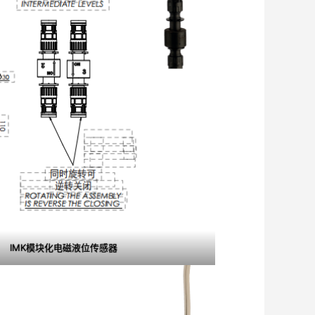
IMK模块化电磁液位传感器